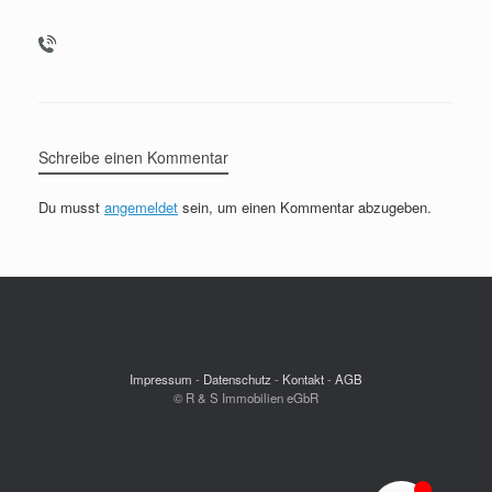
Schreibe einen Kommentar
Du musst
angemeldet
sein, um einen Kommentar abzugeben.
Impressum
-
Datenschutz
-
Kontakt
-
AGB
© R & S Immobilien eGbR