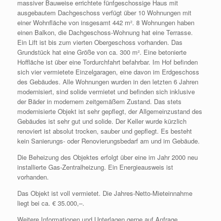
massiver Bauweise errichtete fünfgeschossige Haus mit
ausgebautem Dachgeschoss verfügt über 10 Wohnungen mit
einer Wohnfläche von insgesamt 442 m². 8 Wohnungen haben
einen Balkon, die Dachgeschoss-Wohnung hat eine Terrasse.
Ein Lift ist bis zum vierten Obergeschoss vorhanden. Das
Grundstück hat eine Größe von ca. 300 m². Eine betonierte
Hoffläche ist über eine Tordurchfahrt befahrbar. Im Hof befinden
sich vier vermietete Einzelgaragen, eine davon im Erdgeschoss
des Gebäudes. Alle Wohnungen wurden in den letzten 6 Jahren
modernisiert, sind solide vermietet und befinden sich inklusive
der Bäder in modernem zeitgemäßem Zustand. Das stets
modernisierte Objekt ist sehr gepflegt, der Allgemeinzustand des
Gebäudes ist sehr gut und solide. Der Keller wurde kürzlich
renoviert ist absolut trocken, sauber und gepflegt. Es besteht
kein Sanierungs- oder Renovierungsbedarf am und im Gebäude.
Die Beheizung des Objektes erfolgt über eine im Jahr 2000 neu
installierte Gas-Zentralheizung. Ein Energieausweis ist
vorhanden.
Das Objekt ist voll vermietet. Die Jahres-Netto-Mieteinnahme
liegt bei ca. € 35.000,–.
Weitere Informationen und Unterlagen gerne auf Anfrage.